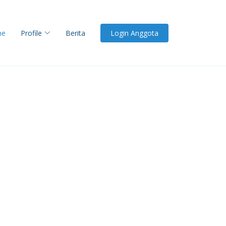
me
Profile
Berita
Login Anggota