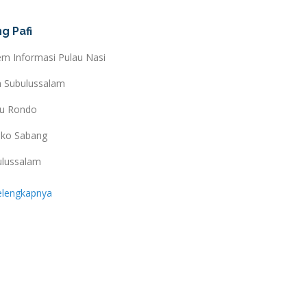
g Pafi
em Informasi Pulau Nasi
a Subulussalam
au Rondo
ko Sabang
ulussalam
elengkapnya